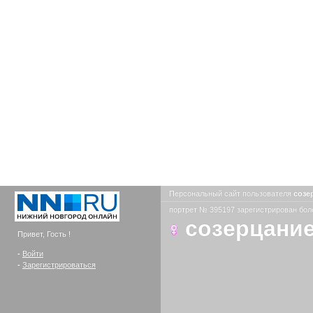
Персональный сайт пользователя
созе
портрет № 395197 зарегистрирован боле
созерцани
Привет, Гость !
-
Войти
-
Зарегистрироваться