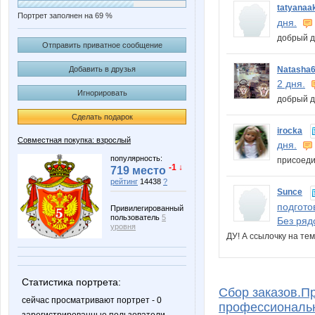
tatyanaa
Портрет заполнен на 69 %
дня.
добрый д
Отправить приватное сообщение
Natasha
Добавить в друзья
2 дня.
Игнорировать
добрый д
Сделать подарок
irocka
Совместная покупка: взрослый
дня.
популярность:
присоед
-1 ↓
719 место
рейтинг
14438
?
Sunce
подгото
Привилегированный
пользователь
5
Без ряд
уровня
ДУ! А ссылочку на т
Статистика портрета:
Сбор заказов.П
сейчас просматривают портрет - 0
профессиональн