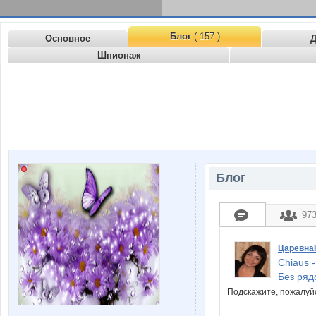
Блог
( 157 )
Основное
Д
Шпионаж
Блог
97
Царевна
Chiaus 
Без ряд
Подскажите, пожалуйс